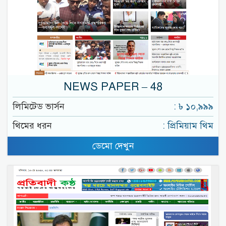
NEWS PAPER – 48
লিমিটেড ভার্সন
: ৳ ১০,৯৯৯
থিমের ধরন
: প্রিমিয়াম থিম
ডেমো দেখুন