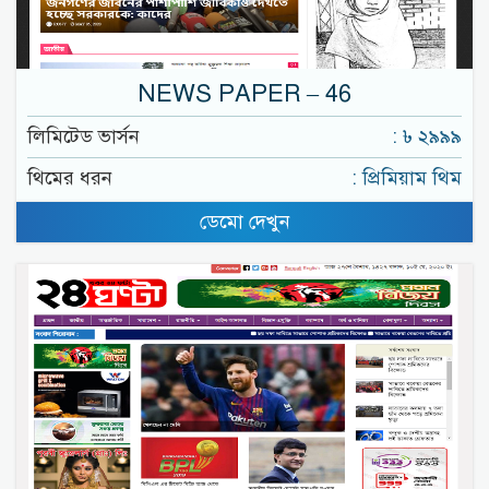
NEWS PAPER – 46
লিমিটেড ভার্সন
: ৳ ২৯৯৯
থিমের ধরন
: প্রিমিয়াম থিম
ডেমো দেখুন